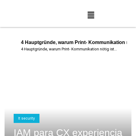
IAM para CX Crie uma experiência do...
Inside the 2026 Ethics Premium
Inside the 2026 Ethics Premium Higher gains,...
4 Hauptgründe, warum Print- Kommunikation nöti
4 Hauptgründe, warum Print- Kommunikation nötig ist...
DIE ZUKUNFT DRUCKEN – MH DE
DIE ZUKUNFT DRUCKEN PRINT-SERVICE-PROVIDER (PSP) SCHAFFEN STÄRKERE...
Email Confirmation-
4 Hauptgründe, warum Print- Kommunikation nötig ist...
It security
IAM para CX experiencia